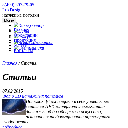
8(499) 397-79-05
LuxDesign
натяжные потолки
Меню
Калькулятор
Главная
Цены
О компании
Галерея
Продукция
Вызов замерщика
Услуги
Светильники
Контакты
Главная
/
Статьи
Статьи
07.02.2015
Фото 3D натяжных потолков
Потолок 3Д воплощает в себе уникальные
свойства ПВХ материала и высочайших
достижений дизайнерского искусства,
основанных на формировании трехмерного
изображения.
подробнее